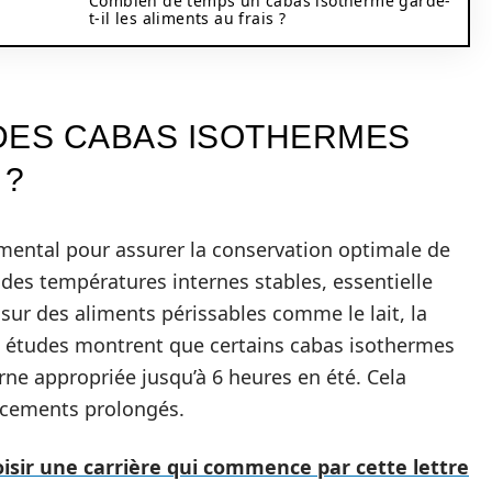
Combien de temps un cabas isotherme garde-
t-il les aliments au frais ?
DES CABAS ISOTHERMES
 ?
mental pour assurer la conservation optimale de
 des températures internes stables, essentielle
s sur des aliments périssables comme le lait, la
s études montrent que certains cabas isothermes
ne appropriée jusqu’à 6 heures en été. Cela
lacements prolongés.
oisir une carrière qui commence par cette lettre