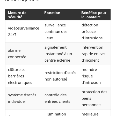
Mesure de
Fonction
Bénéfice pour
sécurité
le locataire
surveillance
détection
vidéosurveillance
continue des
précoce
24/7
lieux
d’intrusions
signalement
intervention
alarme
instantané à un
rapide en cas
connectée
centre externe
d’incident
clôture et
moindre
restriction d’accès
barrières
risque
non autorisé
électroniques
d’intrusion
protection des
système d’accès
contrôle des
biens
individuel
entrées clients
personnels
illumination
meilleure