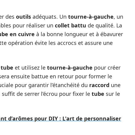
ser des
outils
adéquats. Un
tourne-à-gauche
, un
bles pour réaliser un
collet battu
de qualité. La
ube en cuivre
à la bonne longueur et à ébavurer
Cette opération évite les accrocs et assure une
e
tube
et utilisez le
tourne-à-gauche
pour créer
sera ensuite battue en retour pour former le
uciale pour garantir l’étanchéité du
raccord
une
 suffit de serrer l’écrou pour fixer le
tube
sur le
ant d’arômes pour DIY : L'art de personnaliser