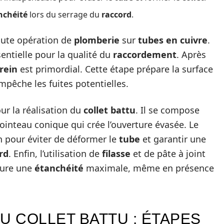
nchéité
lors du serrage du
raccord
.
toute opération de
plomberie
sur
tubes en cuivre
.
entielle pour la qualité du
raccordement
. Après
rein
est primordial. Cette étape prépare la surface
mpêche les fuites potentielles.
our la réalisation du
collet battu
. Il se compose
ointeau conique qui crée l’ouverture évasée. Le
n pour éviter de déformer le
tube
et garantir une
rd
. Enfin, l’utilisation de
filasse
et de pâte à joint
ure une
étanchéité
maximale, même en présence
U COLLET BATTU : ÉTAPES