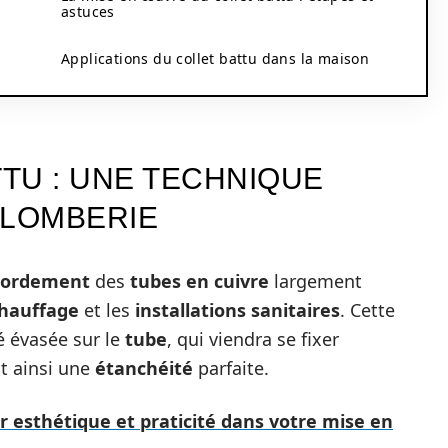
astuces
Applications du collet battu dans la maison
TTU : UNE TECHNIQUE
PLOMBERIE
cordement
des
tubes en cuivre
largement
hauffage
et les
installations sanitaires
. Cette
é évasée sur le
tube
, qui viendra se fixer
nt ainsi une
étanchéité
parfaite.
rer esthétique et praticité dans votre mise en