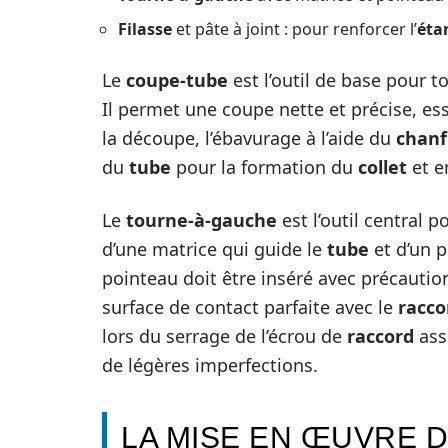
Filasse
et pâte à joint : pour renforcer l’
éta
Le
coupe-tube
est l’outil de base pour 
Il permet une coupe nette et précise, ess
la découpe, l’ébavurage à l’aide du
chanf
du
tube
pour la formation du
collet
et e
Le
tourne-à-gauche
est l’outil central p
d’une matrice qui guide le
tube
et d’un p
pointeau doit être inséré avec précautio
surface de contact parfaite avec le
racco
lors du serrage de l’écrou de
raccord
ass
de légères imperfections.
LA MISE EN ŒUVRE D