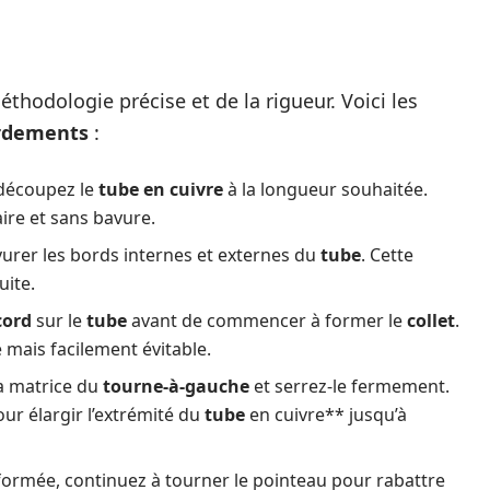
thodologie précise et de la rigueur. Voici les
rdements
:
 découpez le
tube en cuivre
à la longueur souhaitée.
ire et sans bavure.
urer les bords internes et externes du
tube
. Cette
uite.
cord
sur le
tube
avant de commencer à former le
collet
.
 mais facilement évitable.
a matrice du
tourne-à-gauche
et serrez-le fermement.
ur élargir l’extrémité du
tube
en cuivre** jusqu’à
 formée, continuez à tourner le pointeau pour rabattre