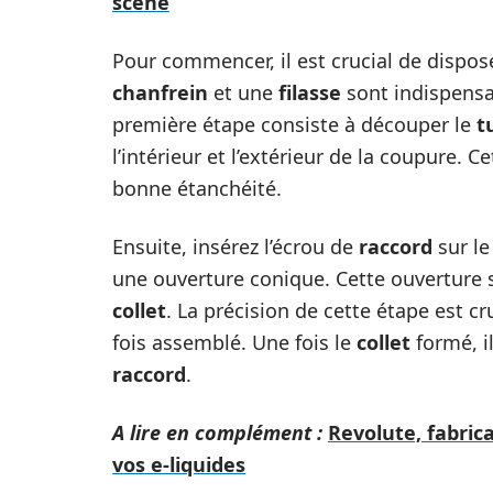
scène
Pour commencer, il est crucial de dispo
chanfrein
et une
filasse
sont indispensa
première étape consiste à découper le
t
l’intérieur et l’extérieur de la coupure. 
bonne étanchéité.
Ensuite, insérez l’écrou de
raccord
sur l
une ouverture conique. Cette ouverture 
collet
. La précision de cette étape est cr
fois assemblé. Une fois le
collet
formé, il
raccord
.
A lire en complément :
Revolute, fabric
vos e-liquides