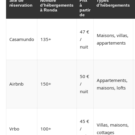
Site de
Nombre
Prix
Types
réservation
d’hébergements
à
d’hébergements
à Ronda
partir
de
47 €
Maisons, villas,
Casamundo
135+
/
appartements
nuit
50 €
Appartements,
Airbnb
150+
/
maisons, lofts
nuit
45 €
Villas, maisons,
Vrbo
100+
/
cottages