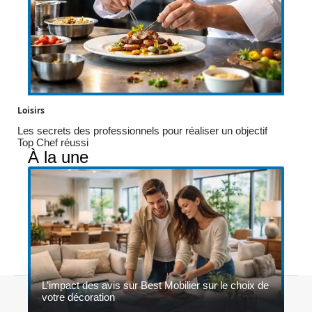
Loisirs
Les secrets des professionnels pour réaliser un objectif
Top Chef réussi
À la une
L’impact des avis sur Best Mobilier sur le choix de
Contact
Mentions légales
Sitemap
votre décoration