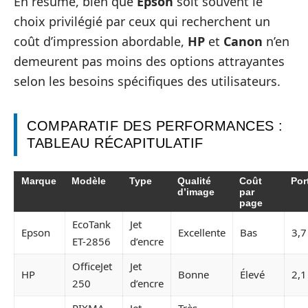
En résumé, bien que
Epson
soit souvent le
choix privilégié par ceux qui recherchent un
coût d’impression abordable,
HP
et
Canon
n’en
demeurent pas moins des options attrayantes
selon les besoins spécifiques des utilisateurs.
COMPARATIF DES PERFORMANCES :
TABLEAU RÉCAPITULATIF
Marque
Modèle
Type
Qualité
Coût
Por
d’image
par
page
EcoTank
Jet
Epson
Excellente
Bas
3,7
ET-2856
d’encre
OfficeJet
Jet
HP
Bonne
Élevé
2,1
250
d’encre