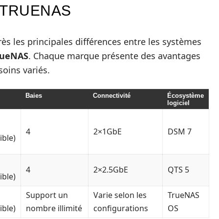
 TRUENAS
ès les principales différences entre les systèmes
rueNAS
. Chaque marque présente des avantages
oins variés.
Baies
Connectivité
Écosystème
logiciel
4
2×1GbE
DSM 7
ible)
4
2×2.5GbE
QTS 5
ible)
Support un
Varie selon les
TrueNAS
ible)
nombre illimité
configurations
OS