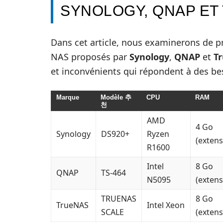
SYNOLOGY, QNAP ET
Dans cet article, nous examinerons de pr
NAS proposés par
Synology
,
QNAP
et
T
et inconvénients qui répondent à des bes
Marque
Modèle 추
CPU
RAM
천
AMD
4 Go
Synology
DS920+
Ryzen
(extens
R1600
Intel
8 Go
QNAP
TS-464
N5095
(extens
TRUENAS
8 Go
TrueNAS
Intel Xeon
SCALE
(extens