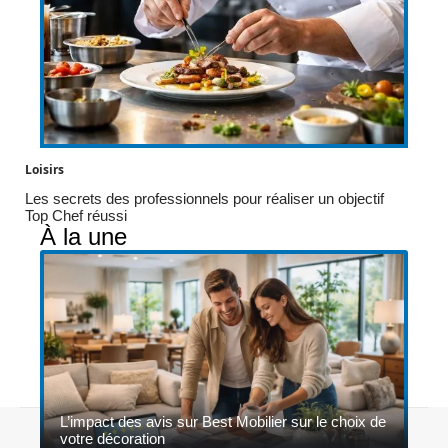
Loisirs
Les secrets des professionnels pour réaliser un objectif
Top Chef réussi
À la une
L’impact des avis sur Best Mobilier sur le choix de
Contact
Mentions légales
Sitemap
votre décoration